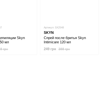
47
Артикул: SX2548
SKYN
епиляции Skyn ​​
Спрей после бритья Skyn ​​
150 мл
Intimicare 120 мл
249 грн
8 грн
388 грн