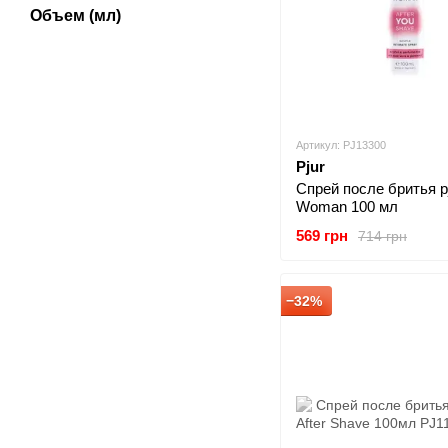
Объем (мл)
Артикул: PJ13300
Pjur
Спрей после бритья p
Woman 100 мл
569 грн
714 грн
−32%