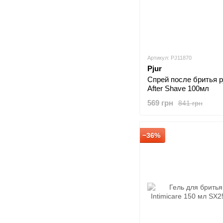
Артикул: PJ11870
Pjur
Спрей после бритья p
After Shave 100мл
569 грн
841 грн
−36%