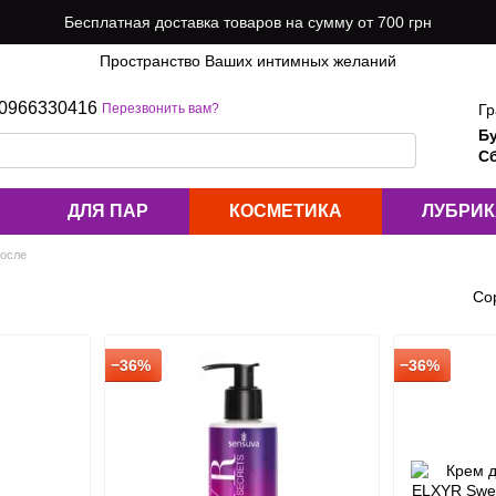
Бесплатная доставка товаров на сумму от 700 грн
Пространство Ваших интимных желаний
0966330416
Гр
Перезвонить вам?
Б
Сб
ДЛЯ ПАР
КОСМЕТИКА
ЛУБРИ
после
Со
−36%
−36%