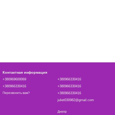
Контактная информация
+380969600069
+380966330416
+380966330416
+380966330416
+380966330416
Перезвонить вам?
juliet030982@gmail.com
Днепр