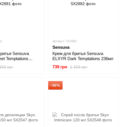
81
Артикул: SX2882
Sensuva
бритья Sensuva
Крем для бритья Sensuva
t Temptations
ELXYR Dark Temptations 236мл
739 грн
153 грн
1 153 грн
−36%