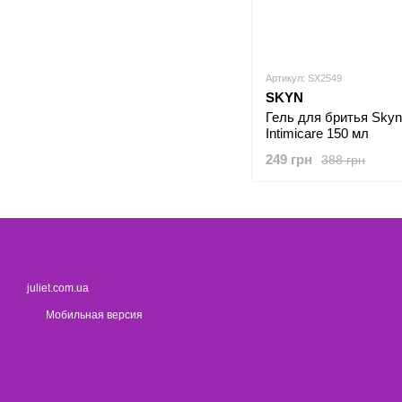
Артикул: SX2549
SKYN
Гель для бритья Skyn ​
Intimicare 150 мл
249 грн
388 грн
juliet.com.ua
Мобильная версия