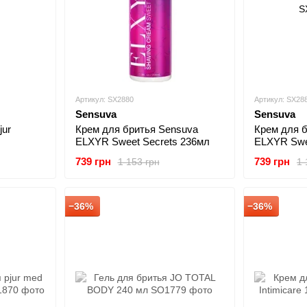
Артикул: SX2880
Артикул: SX28
Sensuva
Sensuva
jur
Крем для бритья Sensuva
Крем для 
ELXYR Sweet Secrets 236мл
ELXYR Swee
236мл
739 грн
739 грн
1 153 грн
1 
−36%
−36%