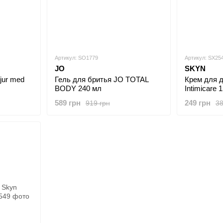
Артикул: SO1779
Артикул: SX25
JO
SKYN
jur med
Гель для бритья JO TOTAL
Крем для д
BODY 240 мл
Intimicare 
589 грн
249 грн
919 грн
38