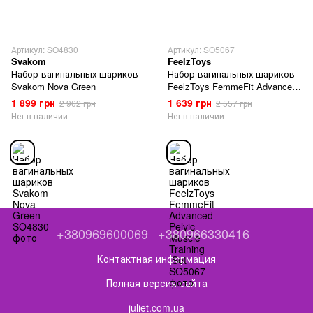
Артикул: SO4830
Артикул: SO5067
Svakom
FeelzToys
Набор вагинальных шариков
Набор вагинальных шариков
Svakom Nova Green
FeelzToys FemmeFit Advanced
Pelvic Muscle Training Set
1 899 грн
1 639 грн
2 962 грн
2 557 грн
Нет в наличии
Нет в наличии
+380969600069
+380966330416
Контактная информация
Полная версия сайта
juliet.com.ua