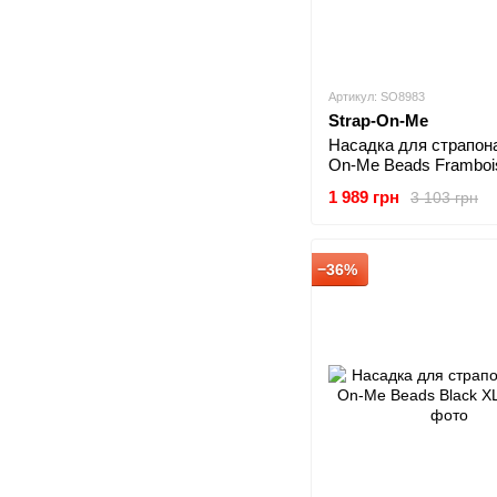
Артикул: SO8983
Strap-On-Me
Насадка для страпона
On-Me Beads Framboi
Metallic S
1 989 грн
3 103 грн
−36%