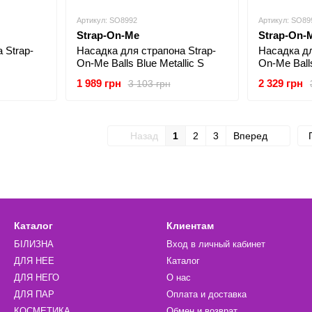
Артикул: SO8992
Артикул: SO89
Strap-On-Me
Strap-On-
 Strap-
Насадка для страпона Strap-
Насадка дл
On-Me Balls Blue Metallic S
On-Me Ball
1 989 грн
2 329 грн
3 103 грн
Назад
1
2
3
Вперед
Каталог
Клиентам
БІЛИЗНА
Вход в личный кабинет
ДЛЯ НЕЕ
Каталог
ДЛЯ НЕГО
О нас
ДЛЯ ПАР
Оплата и доставка
КОСМЕТИКА
Обмен и возврат