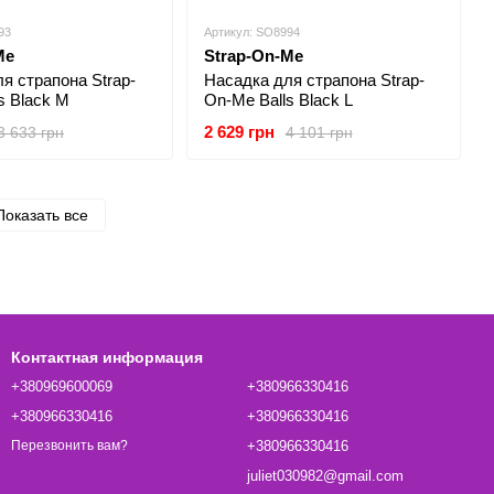
93
Артикул: SO8994
Me
Strap-On-Me
я страпона Strap-
Насадка для страпона Strap-
s Black M
On-Me Balls Black L
2 629 грн
3 633 грн
4 101 грн
Показать все
Контактная информация
+380969600069
+380966330416
+380966330416
+380966330416
+380966330416
Перезвонить вам?
juliet030982@gmail.com