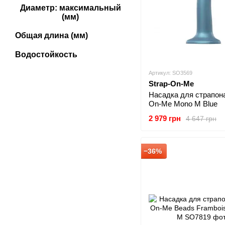
Диаметр: максимальный
(мм)
Общая длина (мм)
Водостойкость
Артикул: SO3569
Strap-On-Me
Насадка для страпона
On-Me Mono M Blue
2 979 грн
4 647 грн
−36%