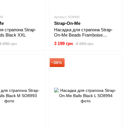
89
Артикул: SO8990
Me
Strap-On-Me
я страпона Strap-
Насадка для страпона Strap-
ds Black XXL
On-Me Beads Framboise
Metallic XXL
3 199 грн
4 990 грн
4 990 грн
−36%