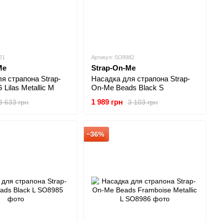
21
Артикул: SO8982
Me
Strap-On-Me
я страпона Strap-
Насадка для страпона Strap-
Lilas Metallic M
On-Me Beads Black S
1 989 грн
3 633 грн
3 103 грн
−36%