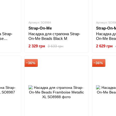
Артикул: SO8984
Артикул: SO89
Strap-On-Me
Strap-On-
 Strap-
Насадка для страпона Strap-
Насадка дл
se
On-Me Beads Black M
On-Me Bead
2 329 грн
2 629 грн
3 633 грн
−36%
−36%