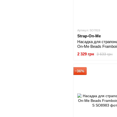
Артикул: SO7819
Strap-On-Me
Насадка для страпона
On-Me Beads Framboi
Metallic M
2 329 грн
3 633 грн
−36%