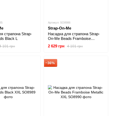
85
Артикул: SO8986
Me
Strap-On-Me
я страпона Strap-
Насадка для страпона Strap-
s Black L
On-Me Beads Framboise
Metallic L
2 629 грн
4 101 грн
4 101 грн
−36%