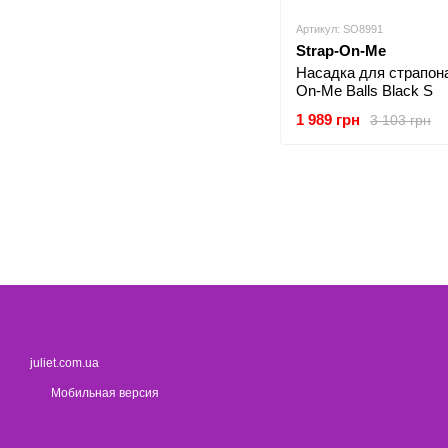
Артикул: SO8991
Strap-On-Me
Насадка для страпона
On-Me Balls Black S
1 989 грн
3 103 грн
juliet.com.ua
Мобильная версия