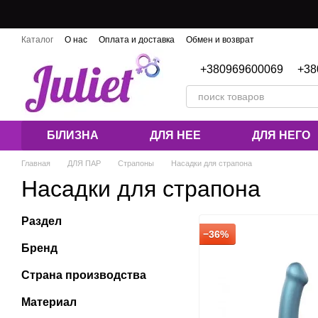
Перейти к основному контенту
Каталог
О нас
Оплата и доставка
Обмен и возврат
Контактная информация
Блог
+380969600069
+38
БІЛИЗНА
ДЛЯ НЕЕ
ДЛЯ НЕГО
Главная
ДЛЯ ПАР
Страпоны
Насадки для страпона
Насадки для страпона
Раздел
−36%
Бренд
Страна производства
Материал