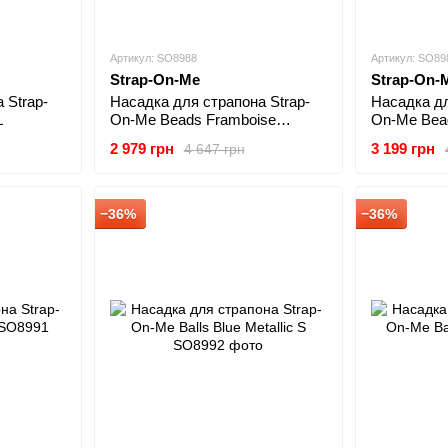
Артикул: SO8988
Артикул: SO89
Strap-On-Me
Strap-On-
 Strap-
Насадка для страпона Strap-
Насадка дл
L
On-Me Beads Framboise
On-Me Bea
Metallic XL
2 979 грн
3 199 грн
4 647 грн
−36%
−36%