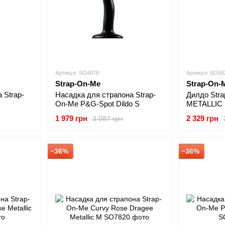
Артикул: SO4078
Артикул: SO68
Strap-On-Me
Strap-On-
 Strap-
Насадка для страпона Strap-
Дилдо Str
On-Me P&G-Spot Dildo S
METALLIC
1 979 грн
2 329 грн
3 087 грн
−36%
−36%