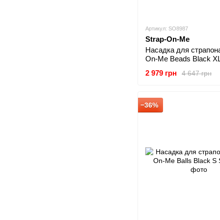
Артикул: SO8987
Strap-On-Me
Насадка для страпона
On-Me Beads Black X
2 979 грн
4 647 грн
−36%