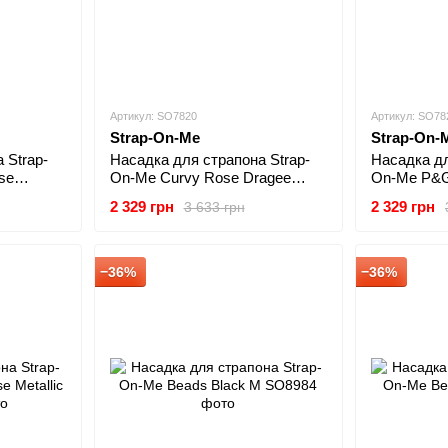
Артикул: SO7820
Артикул: SO78
Strap-On-Me
Strap-On-
 Strap-
Насадка для страпона Strap-
Насадка дл
se
On-Me Curvy Rose Dragee
On-Me P&G 
Metallic M
2 329 грн
2 329 грн
3 633 грн
−36%
−36%