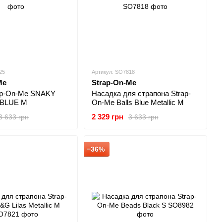
25
Артикул: SO7818
Me
Strap-On-Me
ap-On-Me SNAKY
Насадка для страпона Strap-
 BLUE M
On-Me Balls Blue Metallic M
2 329 грн
3 633 грн
3 633 грн
−36%