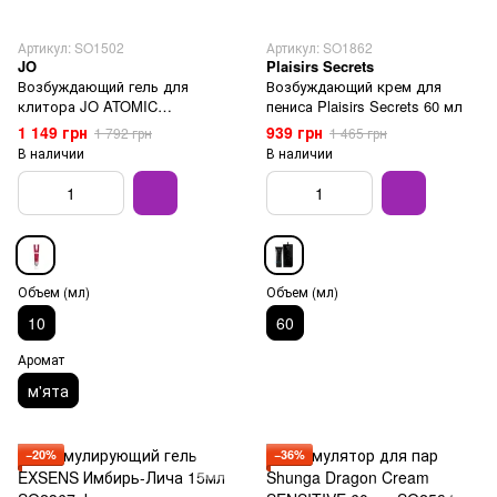
Артикул: SO1502
Артикул: SO1862
JO
Plaisirs Secrets
Возбуждающий гель для
Возбуждающий крем для
клитора JO ATOMIC
пениса Plaisirs Secrets 60 мл
WARMING (10 мл)
1 149 грн
939 грн
1 792 грн
1 465 грн
В наличии
В наличии
Объем (мл)
Объем (мл)
10
60
Аромат
м'ята
−20%
−36%