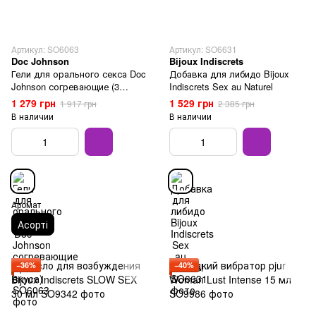
Артикул: SO6063
Артикул: SO6631
Doc Johnson
Bijoux Indiscrets
Гели для орального секса Doc
Добавка для либидо Bijoux
Johnson согревающие (3
Indiscrets Sex au Naturel
вкуса)
1 279 грн
1 529 грн
1 917 грн
2 385 грн
В наличии
В наличии
Аромат
Асорті
−36%
−40%