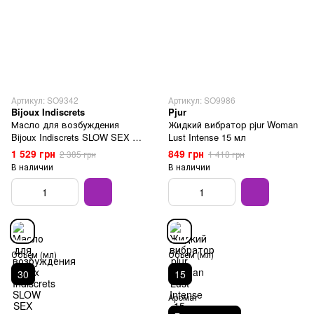
Артикул: SO9342
Артикул: SO9986
Bijoux Indiscrets
Pjur
Масло для возбуждения
Жидкий вибратор pjur Woman
Bijoux Indiscrets SLOW SEX 30
Lust Intense 15 мл
мл
1 529 грн
849 грн
2 385 грн
1 418 грн
В наличии
В наличии
Объем (мл)
Объем (мл)
30
15
Аромат