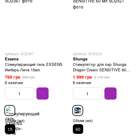
Артикул: SO2367
Артикул: SO2524
Exsens
Shunga
Стимулирующий гель EXSENS
Стимулятор для пар Shunga
Имбирь-Лича 15мл
Dragon Cream SENSITIVE 60
мл
769 грн
1 999 грн
966 грн
3 118 грн
В наличии
В наличии
Объем (мл)
Объем (мл)
15
60