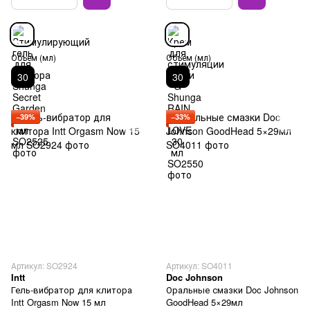
Объем (мл)
Объем (мл)
30
30
−39%
−33%
Артикул: SO2924
Артикул: SO4011
Intt
Doc Johnson
Гель-вибратор для клитора
Оральные смазки Doc Johnson
Intt Orgasm Now 15 мл
GoodHead 5×29мл