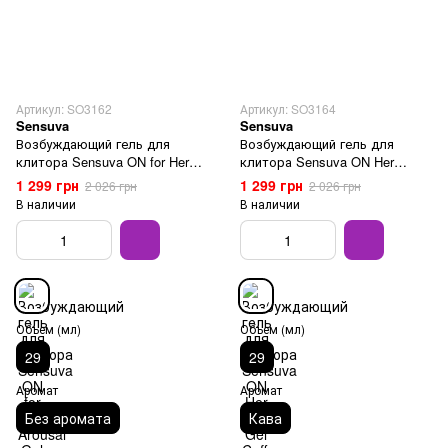
Артикул: SO3162
Артикул: SO3164
Sensuva
Sensuva
Возбуждающий гель для
Возбуждающий гель для
клитора Sensuva ON for Her
клитора Sensuva ON Her
Arousal Gel Original 29 мл
Arousal Gel Coffee Cake 29 мл
1 299 грн
1 299 грн
2 026 грн
2 026 грн
В наличии
В наличии
Объем (мл)
Объем (мл)
29
29
Аромат
Аромат
Без аромата
Кава