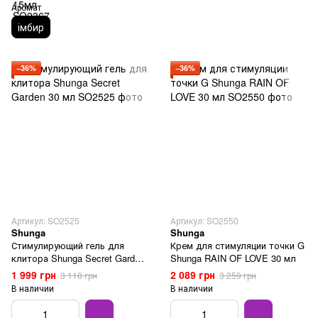
Аромат
імбир
−36%
−36%
Артикул: SO2525
Артикул: SO2550
Shunga
Shunga
Стимулирующий гель для
Крем для стимуляции точки G
клитора Shunga Secret Garden
Shunga RAIN OF LOVE 30 мл
30 мл
1 999 грн
2 089 грн
3 118 грн
3 259 грн
В наличии
В наличии