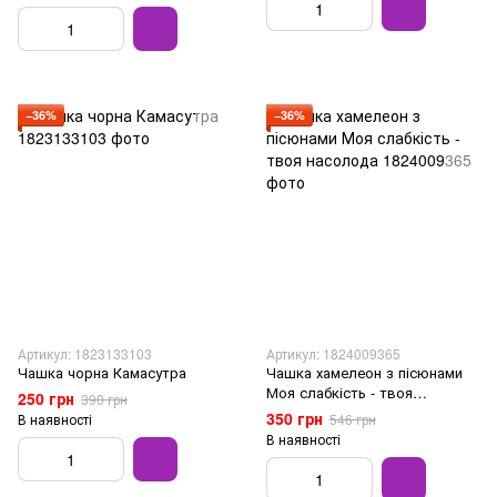
−36%
−36%
Артикул: 1823133103
Артикул: 1824009365
Чашка чорна Камасутра
Чашка хамелеон з пісюнами
Моя слабкість - твоя
250 грн
390 грн
насолода
350 грн
В наявності
546 грн
В наявності