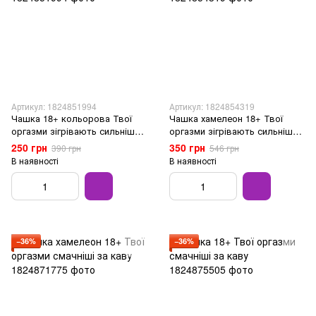
Артикул: 1824851994
Артикул: 1824854319
Чашка 18+ кольорова Твої
Чашка хамелеон 18+ Твої
оргазми зігрівають сильніше,
оргазми зігрівають сильніше,
ніж кава
ніж кава
250 грн
350 грн
390 грн
546 грн
В наявності
В наявності
−36%
−36%