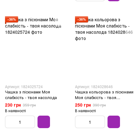
−36%
−36%
Артикул: 1824025724
Артикул: 1824028646
Чашка з пісюнами Моя
Чашка кольорова з пісюнами
слабкість - твоя насолода
Моя слабкість - твоя
насолода
230 грн
250 грн
359 грн
390 грн
В наявності
В наявності