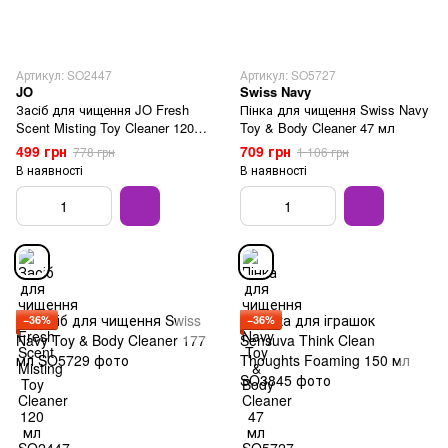
Артикул: SO2447
Артикул: SO5727
JO
Swiss Navy
Засіб для чищення JO Fresh
Пінка для чищення Swiss Navy
Scent Misting Toy Cleaner 120
Toy & Body Cleaner 47 мл
мл
499 грн
709 грн
778 грн
1 106 грн
В наявності
В наявності
−36%
−36%