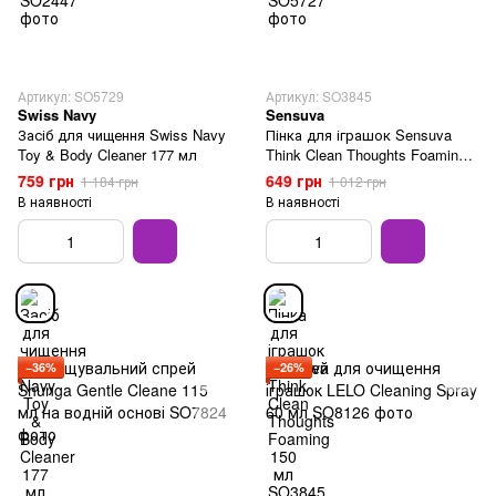
Артикул: SO5729
Артикул: SO3845
Swiss Navy
Sensuva
Засіб для чищення Swiss Navy
Пінка для іграшок Sensuva
Toy & Body Cleaner 177 мл
Think Clean Thoughts Foaming
150 мл
759 грн
649 грн
1 184 грн
1 012 грн
В наявності
В наявності
−36%
−26%