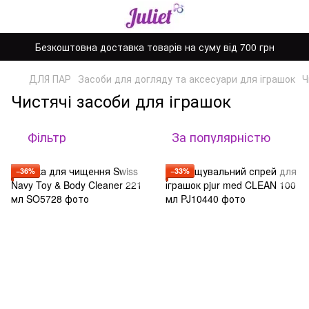
Безкоштовна доставка товарів на суму від 700 грн
ДЛЯ ПАР
Засоби для догляду та аксесуари для іграшок
Ч
Чистячі засоби для іграшок
Фільтр
За популярністю
−36%
−33%