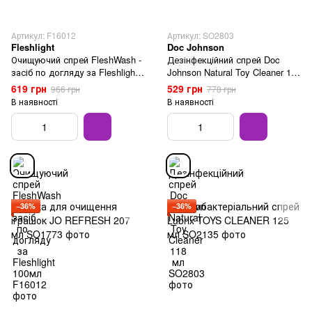
Артикул: F16012
Артикул: SO2803
Fleshlight
Doc Johnson
Очищуючий спрей FleshWash -
Дезінфекційний спрей Doc
засіб по догляду за Fleshlight
Johnson Natural Toy Cleaner 118
100мл
мл
619 грн
529 грн
966 грн
778 грн
В наявності
В наявності
−36%
−36%