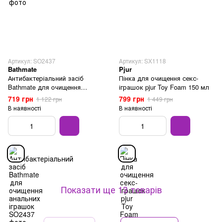
Артикул: SO2437
Артикул: SX1118
Bathmate
Pjur
Антибактеріальний засіб
Пінка для очищення секс-
Bathmate для очищення
іграшок pjur Toy Foam 150 мл
анальних іграшок
719 грн
799 грн
1 122 грн
1 449 грн
В наявності
В наявності
Показати ще 13 товарів