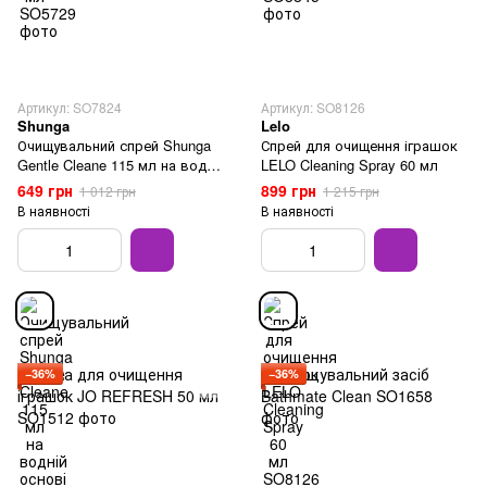
Артикул: SO7824
Артикул: SO8126
Shunga
Lelo
Очищувальний спрей Shunga
Спрей для очищення іграшок
Gentle Cleane 115 мл на водній
LELO Cleaning Spray 60 мл
основі
649 грн
899 грн
1 012 грн
1 215 грн
В наявності
В наявності
−36%
−36%