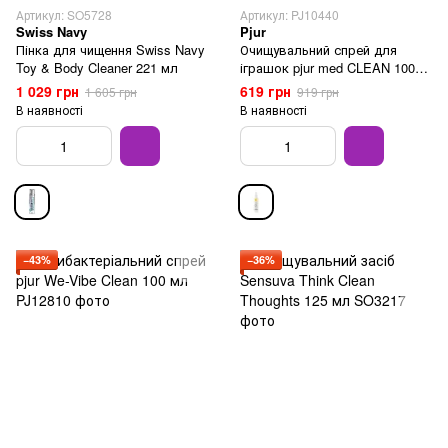
Артикул: SO5728
Артикул: PJ10440
Swiss Navy
Pjur
Пінка для чищення Swiss Navy
Очищувальний спрей для
Toy & Body Cleaner 221 мл
іграшок pjur med CLEAN 100
мл
1 029 грн
619 грн
1 605 грн
919 грн
В наявності
В наявності
−43%
−36%