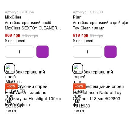
Артикул: SO1354
Артикул: PJ12930
MixGliss
Pjur
Антибактеріальний засіб
Антибактеріальний спрей pjur
MixGliss SEXTOY CLEANER
Toy Clean 100 мл
100 мл
869 грн
619 грн
1 356 грн
997 грн
В наявності
В наявності
−36%
−32%