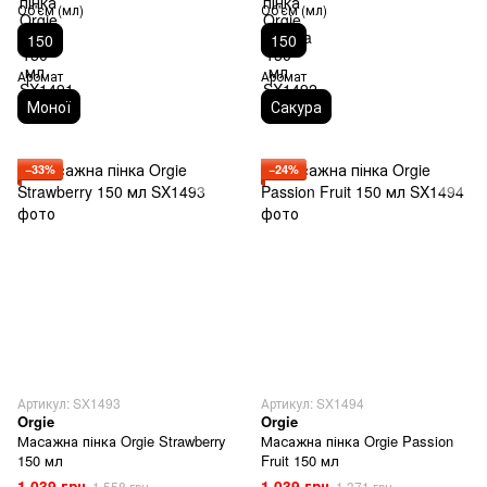
Об'єм (мл)
Об'єм (мл)
150
150
Аромат
Аромат
Моної
Сакура
−33%
−24%
Артикул: SX1493
Артикул: SX1494
Orgie
Orgie
Масажна пінка Orgie Strawberry
Масажна пінка Orgie Passion
150 мл
Fruit 150 мл
1 039 грн
1 039 грн
1 558 грн
1 371 грн