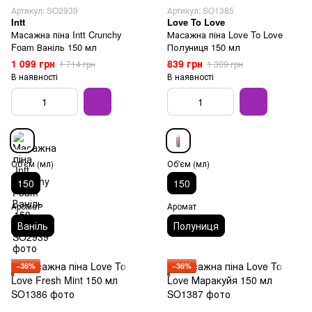
Артикул: SO2939
Артикул: SO1385
Intt
Love To Love
Масажна піна Intt Crunchy
Масажна піна Love To Love
Foam Ваніль 150 мл
Полуниця 150 мл
1 099 грн
839 грн
1 714 грн
1 309 грн
В наявності
В наявності
Об'єм (мл)
Об'єм (мл)
150
150
Аромат
Аромат
Ваніль
Полуниця
−36%
−36%