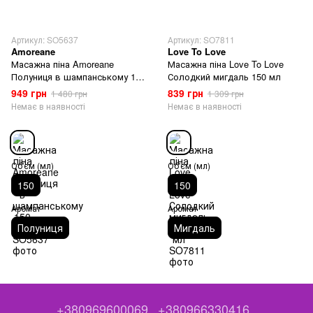
Артикул: SO5637
Артикул: SO7811
Amoreane
Love To Love
Масажна піна Amoreane
Масажна піна Love To Love
Полуниця в шампанському 150
Солодкий мигдаль 150 мл
мл
949 грн
839 грн
1 480 грн
1 309 грн
Немає в наявності
Немає в наявності
Об'єм (мл)
Об'єм (мл)
150
150
Аромат
Аромат
Полуниця
Мигдаль
+380969600069
+380966330416