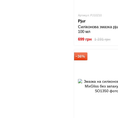
Артикул: PJ10210
Pjur
Силіконова змазка pjur
100 мл
699 грн
1 231 грн
−36%