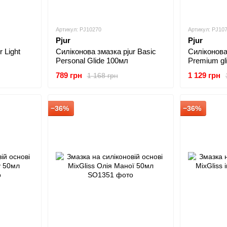
Артикул: PJ10270
Артикул: PJ10
Pjur
Pjur
 Light
Силіконова змазка pjur Basic
Силіконова
Personal Glide 100мл
Premium gl
789 грн
1 129 грн
1 168 грн
−36%
−36%