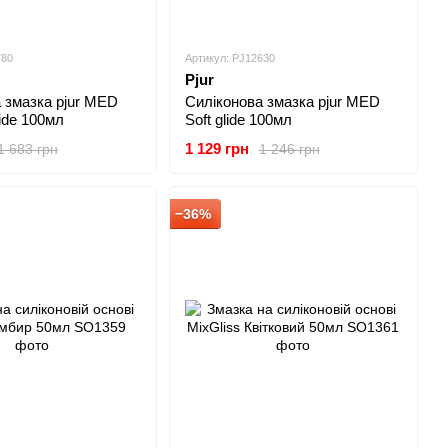
780
Артикул: PJ12630
Pjur
 змазка pjur MED
Силіконова змазка pjur MED
ide 100мл
Soft glide 100мл
1 129 грн
1 683 грн
1 246 грн
−36%