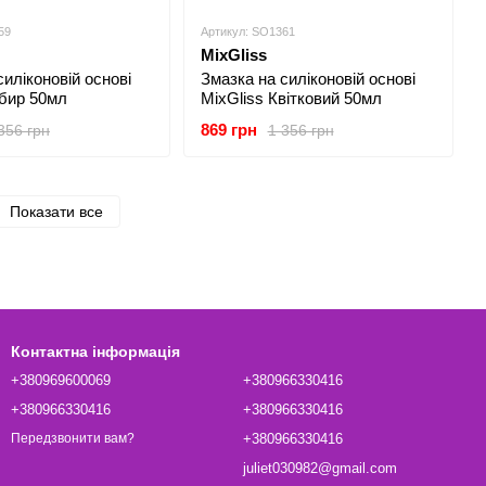
59
Артикул: SO1361
MixGliss
силіконовій основі
Змазка на силіконовій основі
мбир 50мл
MixGliss Квітковий 50мл
869 грн
356 грн
1 356 грн
Показати все
Контактна інформація
+380969600069
+380966330416
+380966330416
+380966330416
+380966330416
Передзвонити вам?
juliet030982@gmail.com