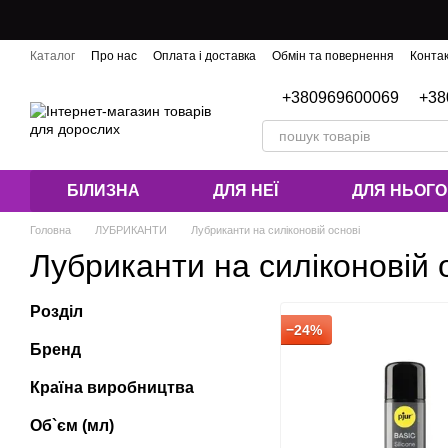
Перейти до основного контенту
Каталог
Про нас
Оплата і доставка
Обмін та повернення
Конта
Блог
+380969600069
+38
БІЛИЗНА
ДЛЯ НЕЇ
ДЛЯ НЬОГО
Головна
ЛУБРИКАНТИ
Лубриканти на силіконовій основі
Лубриканти на силіконовій 
Розділ
−24%
Бренд
Країна виробництва
Об`єм (мл)