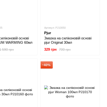
25
Артикул: PJ10050
Pjur
силіконовій основі
Змазка на силіконовій основі
UM WARMING 60мл
pjur Original 30мл
329 грн
1 590 грн
700 грн
−40%