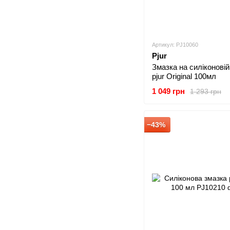
Артикул: PJ10060
Pjur
Змазка на силіконовій
pjur Original 100мл
1 049 грн
1 293 грн
−43%