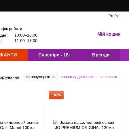
Укр
Рус
афік роботи:
Мій кошик
дні:
10:00–18:00
:
11:00–15:00
ИКАНТИ
Сувеніри - 18+
Бренди
за популярністю
спочатку дешевше
за назвою
ортування:
−36%