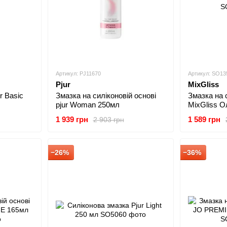
Артикул: PJ11670
Артикул: SO13
Pjur
MixGliss
r Basic
Змазка на силіконовій основі
Змазка на 
pjur Woman 250мл
MixGliss О
1 939 грн
1 589 грн
2 903 грн
−26%
−36%