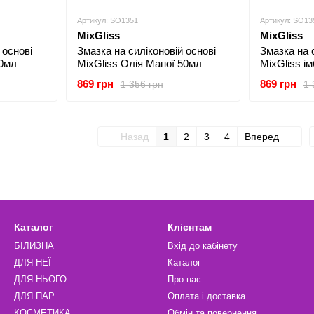
Артикул: SO1351
Артикул: SO13
MixGliss
MixGliss
 основі
Змазка на силіконовій основі
Змазка на 
50мл
MixGliss Олія Маної 50мл
MixGliss і
869 грн
869 грн
1 356 грн
1 
Назад
1
2
3
4
Вперед
Каталог
Клієнтам
БІЛИЗНА
Вхід до кабінету
ДЛЯ НЕЇ
Каталог
ДЛЯ НЬОГО
Про нас
ДЛЯ ПАР
Оплата і доставка
КОСМЕТИКА
Обмін та повернення