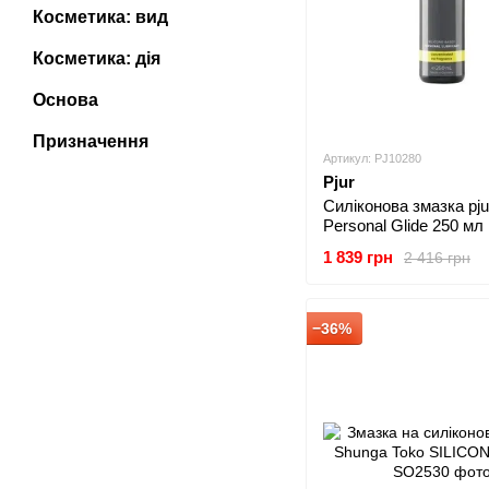
Косметика: вид
Косметика: дія
Основа
Призначення
Артикул: PJ10280
Pjur
Силіконова змазка pju
Personal Glide 250 мл
1 839 грн
2 416 грн
−36%