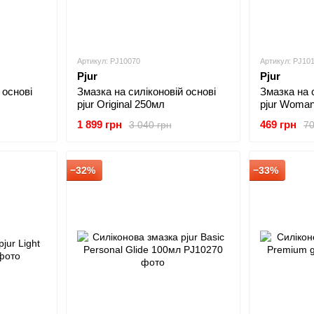
Артикул: PJ10070
Артикул: PJ10
Pjur
Pjur
 основі
Змазка на силіконовій основі
Змазка на 
pjur Original 250мл
pjur Woma
1 899 грн
469 грн
3 040 грн
70
−32%
−33%