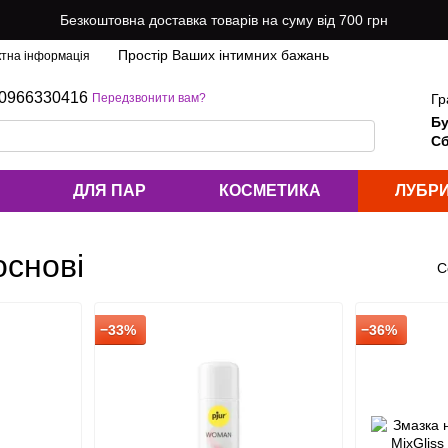
Безкоштовна доставка товарів на суму від 700 грн
Простір Ваших інтимних бажань
ктна інформація
0966330416
Гр
Передзвонити вам?
Бу
Сб
ДЛЯ ПАР
КОСМЕТИКА
ЛУБР
основі
С
−33%
−36%