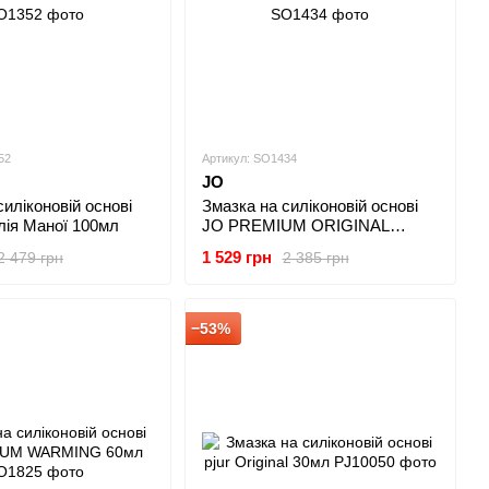
52
Артикул: SO1434
JO
силіконовій основі
Змазка на силіконовій основі
лія Маної 100мл
JO PREMIUM ORIGINAL
120мл
1 529 грн
2 479 грн
2 385 грн
−53%