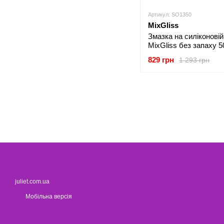
Артикул: SO1350
MixGliss
Змазка на силіконовій
MixGliss без запаху 
829 грн
1 293 грн
juliet.com.ua
Мобільна версія