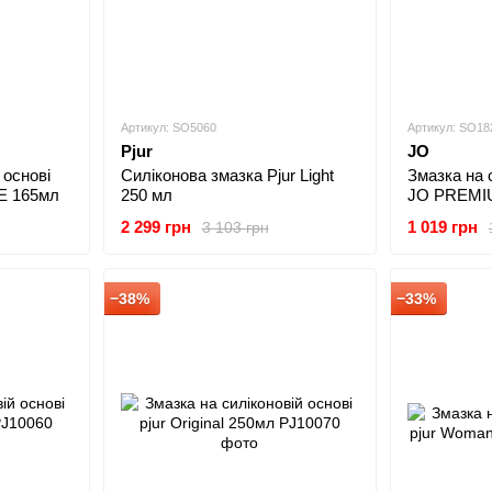
Артикул: SO5060
Артикул: SO18
Pjur
JO
 основі
Силіконова змазка Pjur Light
Змазка на 
E 165мл
250 мл
JO PREMI
2 299 грн
1 019 грн
3 103 грн
−38%
−33%