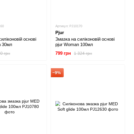
160
Артикул: PJ10170
Pjur
силіконовій основі
Змазка на силіконовій основі
n 30мл
pjur Woman 100мл
799 грн
0 грн
1 324 грн
−9%