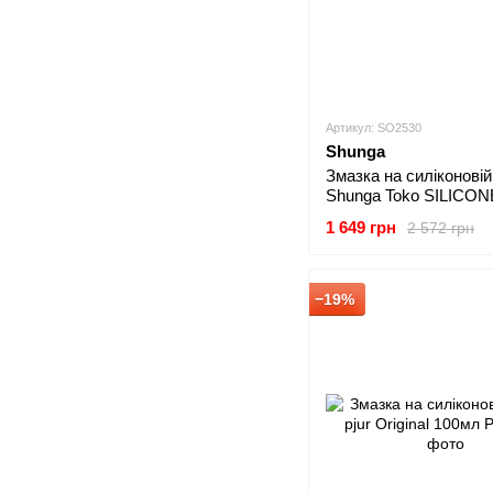
Артикул: SO2530
Shunga
Змазка на силіконовій
Shunga Toko SILICON
1 649 грн
2 572 грн
−19%