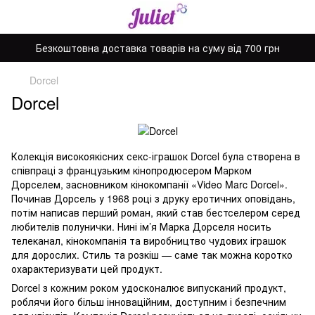
Безкоштовна доставка товарів на суму від 700 грн
Dorcel
Dorcel
Колекція високоякісних секс-іграшок Dorcel була створена в
співпраці з французьким кінопродюсером Марком
Дорселем, засновником кінокомпанії «Video Marc Dorcel».
Починав Дорсель у 1968 році з друку еротичних оповідань,
потім написав перший роман, який став бестселером серед
любителів полунички. Нині ім’я Марка Дорселя носить
телеканал, кінокомпанія та виробництво чудових іграшок
для дорослих. Стиль та розкіш — саме так можна коротко
охарактеризувати цей продукт.
Dorcel з кожним роком удосконалює випусканий продукт,
роблячи його більш інноваційним, доступним і безпечним