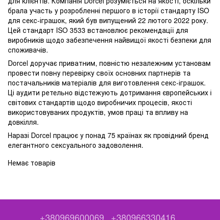
для клієнтів. Компанія Dorcel розуміється на якості, оскільки
брала участь у розробленні першого в історії стандарту ISO
для секс-іграшок, який був випущений 22 лютого 2022 року.
Цей стандарт ISO 3533 встановлює рекомендації для
виробників щодо забезпечення найвищої якості безпеки для
споживачів.
Dorcel доручає приватним, повністю незалежним установам
провести повну перевірку своїх основних партнерів та
постачальників матеріалів для виготовлення секс-іграшок.
Ці аудити ретельно відстежують дотримання європейських і
світових стандартів щодо виробничих процесів, якості
використовуваних продуктів, умов праці та впливу на
довкілля.
Наразі Dorcel працює у понад 75 країнах як провідний бренд
елегантного сексуального задоволення.
Немає товарів
+380969600069
+380966330416