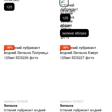
125
Об'єм (мл)
125
Аромат
зелене яблуко
−36%
−36%
Артикул: SO3226
Артикул: SO3227
Sensuva
Sensuva
Їстівний лубрикант водний
Їстівний лубрикант водний