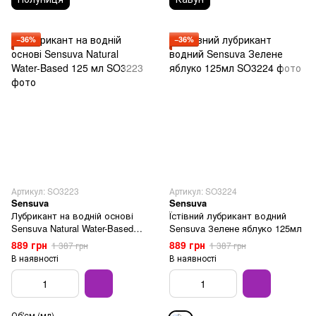
−36%
−36%
Артикул: SO3223
Артикул: SO3224
Sensuva
Sensuva
Лубрикант на водній основі
Їстівний лубрикант водний
Sensuva Natural Water-Based
Sensuva Зелене яблуко 125мл
125 мл
889 грн
889 грн
1 387 грн
1 387 грн
В наявності
В наявності
Об'єм (мл)