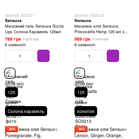
Артикул: SO3211
Артикул: SO3213
Sensuva
Sensuva
Масажний гель Sensuva Sizzle
Масажна олія Sensuva
Lips Солона Карамель 125мл
Provocatife Hemp 125 мл з
коноплею
789 грн
989 грн
1 231 грн
1 543 грн
В наявності
В наявності
Об'єм (мл)
Об'єм (мл)
125
125
Аромат
Аромат
Солона карамель
конопля
−36%
−36%