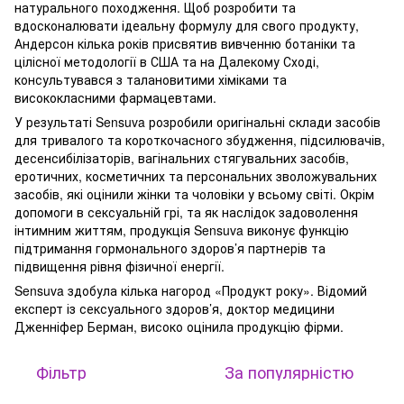
натурального походження. Щоб розробити та
вдосконалювати ідеальну формулу для свого продукту,
Андерсон кілька років присвятив вивченню ботаніки та
цілісної методології в США та на Далекому Сході,
консультувався з талановитими хіміками та
висококласними фармацевтами.
У результаті Sensuva розробили оригінальні склади засобів
для тривалого та короткочасного збудження, підсилювачів,
десенсибілізаторів, вагінальних стягувальних засобів,
еротичних, косметичних та персональних зволожувальних
засобів, які оцінили жінки та чоловіки у всьому світі. Окрім
допомоги в сексуальній грі, та як наслідок задоволення
інтимним життям, продукція Sensuva виконує функцію
підтримання гормонального здоров’я партнерів та
підвищення рівня фізичної енергії.
Sensuva здобула кілька нагород «Продукт року». Відомий
експерт із сексуального здоров’я, доктор медицини
Дженніфер Берман, високо оцінила продукцію фірми.
Фільтр
За популярністю