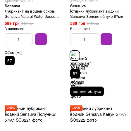
Артикул: SO3218
Артикул: SO3219
Sensuva
Sensuva
Лубрикант на водній основі
Їстівний лубрикант водний
Sensuva Natural Water-Based
Sensuva Зелене яблуко 57мл
57мл
589 грн
589 грн
919 грн
919 грн
В наявності
В наявності
Об'єм (мл)
57
Об'єм (мл)
57
Аромат
зелене яблуко
−36%
−36%