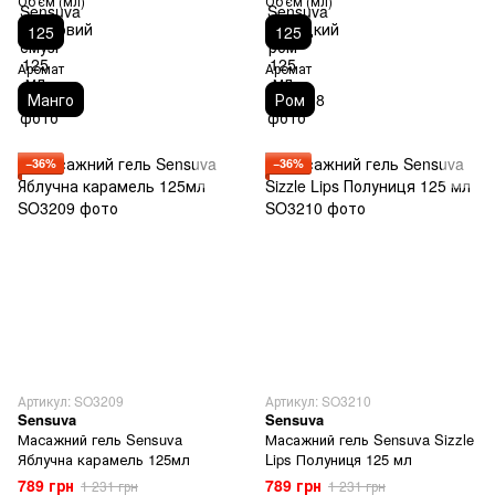
Об'єм (мл)
Об'єм (мл)
125
125
Аромат
Аромат
Манго
Ром
−36%
−36%
Артикул: SO3209
Артикул: SO3210
Sensuva
Sensuva
Масажний гель Sensuva
Масажний гель Sensuva Sizzle
Яблучна карамель 125мл
Lips Полуниця 125 мл
789 грн
789 грн
1 231 грн
1 231 грн