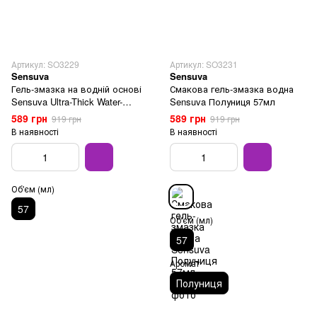
Артикул: SO3229
Артикул: SO3231
Sensuva
Sensuva
Гель-змазка на водній основі
Смакова гель-змазка водна
Sensuva Ultra-Thick Water-
Sensuva Полуниця 57мл
Based 57 мл
589 грн
589 грн
919 грн
919 грн
В наявності
В наявності
Об'єм (мл)
57
Об'єм (мл)
57
Аромат
Полуниця