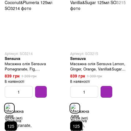
Артикул: SO3214
Артикул: SO3215
Sensuva
Sensuva
Масажна олія Sensuva
Масажна олія Sensuva Lemon,
Pomegranate, Fig,
Ginger, Orange, Vanilla&Sugar
Coconut&Plumeria 125мл
125мл
839 грн
839 грн
1 309 грн
1 309 грн
В наявності
В наявності
Об'єм (мл)
Об'єм (мл)
125
125