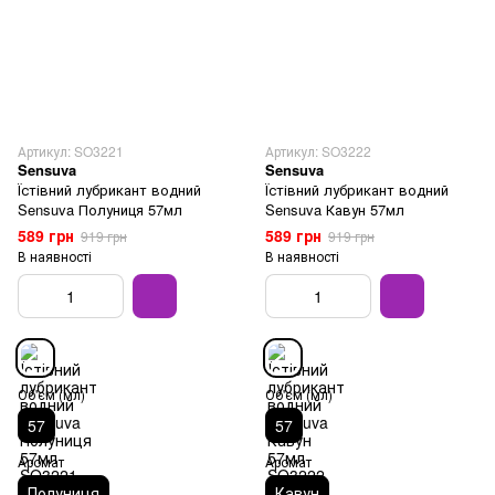
Артикул: SO3221
Артикул: SO3222
Sensuva
Sensuva
Їстівний лубрикант водний
Їстівний лубрикант водний
Sensuva Полуниця 57мл
Sensuva Кавун 57мл
589 грн
589 грн
919 грн
919 грн
В наявності
В наявності
Об'єм (мл)
Об'єм (мл)
57
57
Аромат
Аромат
Полуниця
Кавун