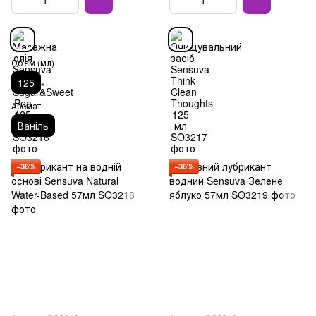
Об'єм (мл)
125
Аромат
Ваніль
−36%
−36%