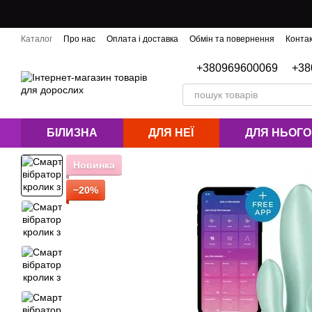
Перейти до основного контенту
Каталог
Про нас
Оплата і доставка
Обмін та повернення
Конта
Блог
+380969600069
+38
БІЛИЗНА
ДЛЯ НЕЇ
ДЛЯ НЬОГО
Новинка
−20%