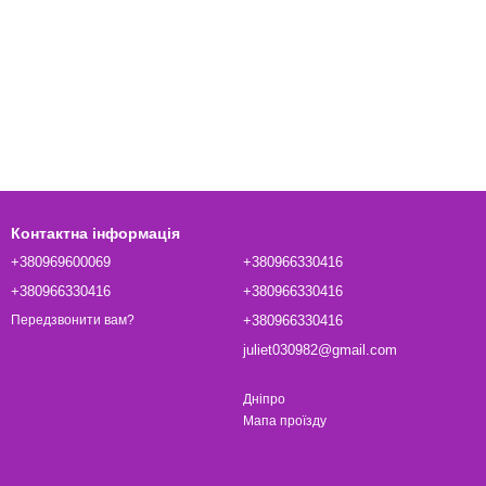
Контактна інформація
+380969600069
+380966330416
+380966330416
+380966330416
+380966330416
Передзвонити вам?
juliet030982@gmail.com
Дніпро
Мапа проїзду