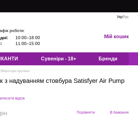
Укр
Рус
афік роботи:
Мій кошик
дні:
10:00–18:00
:
11:00–15:00
ИКАНТИ
Сувеніри - 18+
Бренди
Вібратори-кролики
к з надуванням стовбура Satisfyer Air Pump
аписати відгук
грн
Порівняти
В бажання