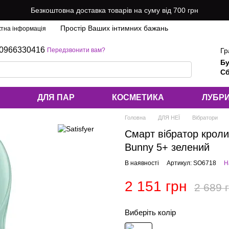
Безкоштовна доставка товарів на суму від 700 грн
Простір Ваших інтимних бажань
ктна інформація
0966330416
Гр
Передзвонити вам?
Бу
Сб
ДЛЯ ПАР
КОСМЕТИКА
ЛУБР
Головна
ДЛЯ НЕЇ
Вібратори
Смарт вібратор кроли
Bunny 5+ зелений
В наявності
Артикул: SO6718
Н
2 151 грн
2 689 
Виберіть колір