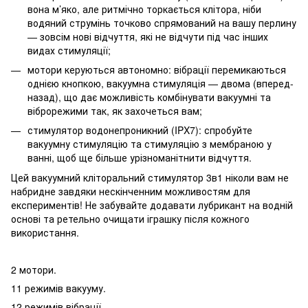
вона м’яко, але ритмічно торкається клітора, ніби
водяний струмінь точково спрямований на вашу перлину
— зовсім нові відчуття, які не відчути під час інших
видах стимуляції;
мотори керуються автономно: вібрації перемикаються
однією кнопкою, вакуумна стимуляція — двома (вперед-
назад), що дає можливість комбінувати вакуумні та
віброрежими так, як захочеться вам;
стимулятор водонепроникний (IPX7): спробуйте
вакуумну стимуляцію та стимуляцію з мембраною у
ванні, щоб ще більше урізноманітнити відчуття.
Цей вакуумний кліторальний стимулятор 3в1 ніколи вам не
набридне завдяки нескінченним можливостям для
експериментів! Не забувайте додавати лубрикант на водній
основі та ретельно очищати іграшку після кожного
використання.
2 мотори.
11 режимів вакууму.
12 режимів вібрації.