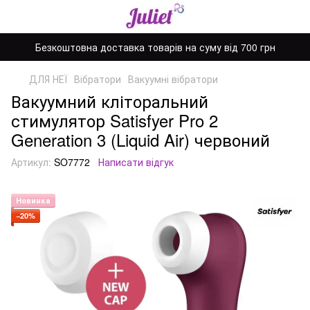
Безкоштовна доставка товарів на суму від 700 грн
ДЛЯ НЕЇ
Вібратори
Вакуумні вібратори
Вакуумний кліторальний
стимулятор Satisfyer Pro 2
Generation 3 (Liquid Air) червоний
Артикул:
SO7772
Написати відгук
Новинка
−20%