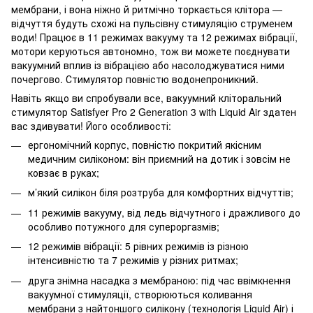
мембрани, і вона ніжно й ритмічно торкається клітора —
відчуття будуть схожі на пульсівну стимуляцію струменем
води! Працює в 11 режимах вакууму та 12 режимах вібрації,
мотори керуються автономно, тож ви можете поєднувати
вакуумний вплив із вібрацією або насолоджуватися ними
почергово. Стимулятор повністю водонепроникний.
Навіть якщо ви спробували все, вакуумний кліторальний
стимулятор Satisfyer Pro 2 Generation 3 with Liquid Air здатен
вас здивувати! Його особливості:
ергономічний корпус, повністю покритий якісним
медичним силіконом: він приємний на дотик і зовсім не
ковзає в руках;
м’який силікон біля розтруба для комфортних відчуттів;
11 режимів вакууму, від ледь відчутного і дражливого до
особливо потужного для супероргазмів;
12 режимів вібрації: 5 рівних режимів із різною
інтенсивністю та 7 режимів у різних ритмах;
друга знімна насадка з мембраною: під час ввімкнення
вакуумної стимуляції, створюються коливання
мембрани з найтоншого силікону (технологія Liquid Air) і