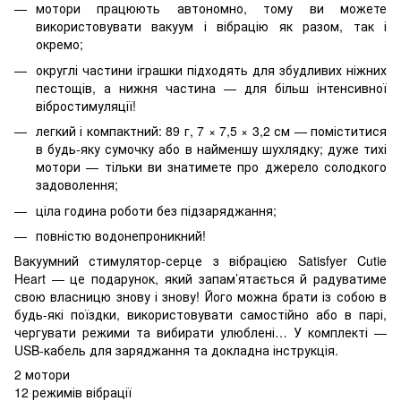
мотори працюють автономно, тому ви можете
використовувати вакуум і вібрацію як разом, так і
окремо;
округлі частини іграшки підходять для збудливих ніжних
пестощів, а нижня частина — для більш інтенсивної
вібростимуляції!
легкий і компактний: 89 г, 7 × 7,5 × 3,2 см — поміститися
в будь-яку сумочку або в найменшу шухлядку; дуже тихі
мотори — тільки ви знатимете про джерело солодкого
задоволення;
ціла година роботи без підзаряджання;
повністю водонепроникний!
Вакуумний стимулятор-серце з вібрацією Satisfyer Cutie
Heart — це подарунок, який запам’ятається й радуватиме
свою власницю знову і знову! Його можна брати із собою в
будь-які поїздки, використовувати самостійно або в парі,
чергувати режими та вибирати улюблені… У комплекті —
USB-кабель для заряджання та докладна інструкція.
2 мотори
12 режимів вібрації