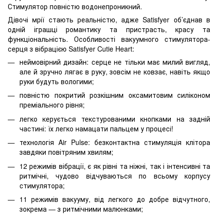
Стимулятор повністю водонепроникний.
Дівочі мрії стають реальністю, адже Satisfyer об’єднав в
одній іграшці романтику та пристрасть, красу та
функціональність. Особливості вакуумного стимулятора-
серця з вібрацією Satisfyer Cutie Heart:
неймовірний дизайн: серце не тільки має милий вигляд,
але й зручно лягає в руку, зовсім не ковзає, навіть якщо
руки будуть вологими;
повністю покритий розкішним оксамитовим силіконом
преміального рівня;
легко керується текстурованими кнопками на задній
частині: їх легко намацати пальцем у процесі!
технологія Air Pulse: безконтактна стимуляція клітора
завдяки повітряним хвилям;
12 режимів вібрації, є як рівні та ніжні, так і інтенсивні та
ритмічні, чудово відчуваються по всьому корпусу
стимулятора;
11 режимів вакууму, від легкого до добре відчутного,
зокрема — з ритмічними малюнками;