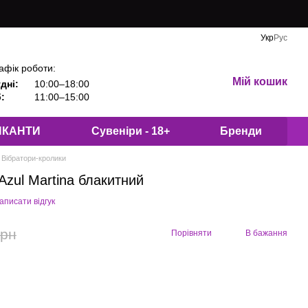
Укр
Рус
афік роботи:
Мій кошик
дні:
10:00–18:00
:
11:00–15:00
ИКАНТИ
Сувеніри - 18+
Бренди
Вібратори-кролики
Azul Martina блакитний
аписати відгук
грн
Порівняти
В бажання