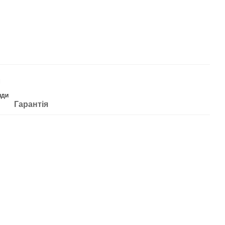
l
нди
Гарантія