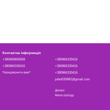
Контактна інформація
+380969600069
+380966330416
+380966330416
+380966330416
+380966330416
Передзвонити вам?
juliet030982@gmail.com
Дніпро
Мапа проїзду