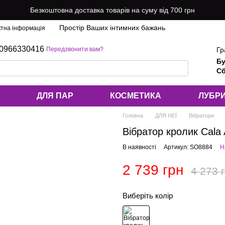
Безкоштовна доставка товарів на суму від 700 грн
Простір Ваших інтимних бажань
ктна інформація
0966330416
Гр
Передзвонити вам?
Бу
Сб
ДЛЯ ПАР
КОСМЕТИКА
ЛУБР
Головна
ДЛЯ НЕЇ
Вібратори
Вібратор кролик Cala 
В наявності
Артикул: SO8884
Н
2 739 грн
4 273 
Виберіть колір