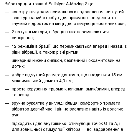
Вібратор для точки А Satisfyer A-Mazing 2 це:
конструкція для максимального задоволення: вигнутий
текстурований стовбур для приємного введення та
гнучкий відросток на кінці для стимуляції ерогенних зон;
2 потужні мотори, вібрації в них перемикаються
синхронно;
12 режимів вібрації, що перемикаються вперед і назад, є
рівні вібрації, а також різні ритми;
шикарний ніжний силікон, безпечний і оксамитовий на
дотик;
добре відчутний розмір: довжина, що вводиться 15 см,
максимальний діаметр 4,3 см;
просте керування трьома кнопками: вмик/вимкн, вперед
та назад;
зручна рукоятка у вигляді кільця: комфортно тримати
вібратор довгий час, і він не вислизне навіть із вологих
рук;
підходить і для внутрішньої стимуляції точок G та А, і
для зовнішньої стимуляції клітора — всі задоволення в