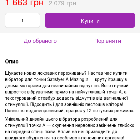
1 663 грн
2 079 грн
Купити
До обраного
Порівняти
Опис
Шукаєте нових яскравих переживань? Настав час купити
вібратор для точки Satisfyer A-Mazing 2 — круту іграшку з
двома моторами для незвичайних відчуттів. Його гнучкий
відросток вібруватиме прямо на найчутливішій точці А, а
текстурований стовбур додасть відчуттів від вагінальної
стимуляції. Підходить і для зовнішніх пестощів клітора!
Повністю водонепроникний, працює у 12 потужних режимах.
Унікальний дизайн цього вібратора розроблений для
стимуляції точки А — скупчення нервових закінчень глибоко
на передній стінці піхви. Вплив на неї призводить до
швидкого збудження та особливо інтенсивних оргазмів!