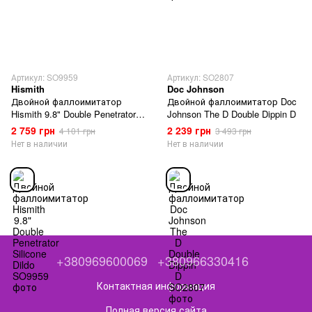
Артикул: SO9959
Артикул: SO2807
Hismith
Doc Johnson
Двойной фаллоимитатор
Двойной фаллоимитатор Doc
Hismith 9.8" Double Penetrator
Johnson The D Double Dippin D
Silicone Dildo
2 759 грн
2 239 грн
4 101 грн
3 493 грн
Нет в наличии
Нет в наличии
+380969600069
+380966330416
Контактная информация
Полная версия сайта