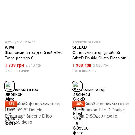
Артикул: AL20477
Артикул: SO5966
Alive
SILEXD
Фаллоимитатор двойной Alive
Фаллоимитатор двойной
Twins размер S
SilexD Double Gusto Flesh size
8
1 739 грн
1 939 грн
2 713 грн
3 025 грн
Нет в наличии
Нет в наличии
−33%
−36%