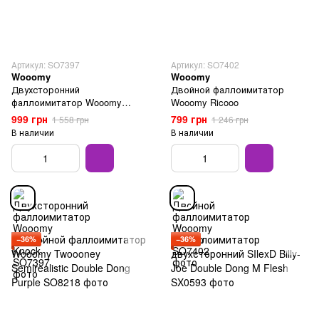
Артикул: SO7397
Артикул: SO7402
Wooomy
Wooomy
Двухсторонний
Двойной фаллоимитатор
фаллоимитатор Wooomy
Wooomy Ricooo
Knock-Knock
999 грн
799 грн
1 558 грн
1 246 грн
В наличии
В наличии
−36%
−36%