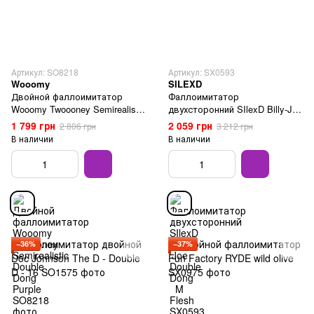
Артикул: SO8218
Артикул: SX0593
Wooomy
SILEXD
Двойной фаллоимитатор
Фаллоимитатор
Wooomy Twoooney Semirealistic
двухсторонний SIlexD Billy-Joe
Double Dong Purple
Double Dong M Flesh
1 799 грн
2 059 грн
2 806 грн
3 212 грн
В наличии
В наличии
−36%
−37%