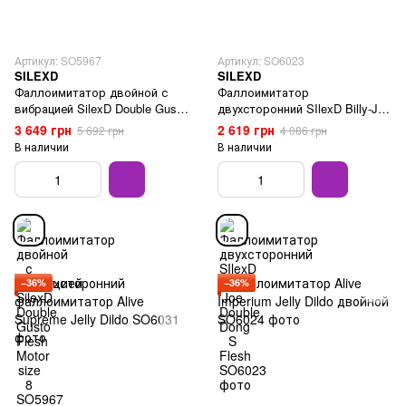
Артикул: SO5967
Артикул: SO6023
SILEXD
SILEXD
Фаллоимитатор двойной с
Фаллоимитатор
вибрацией SilexD Double Gusto
двухсторонний SIlexD Billy-Joe
Flesh Motor size 8
Double Dong S Flesh
3 649 грн
2 619 грн
5 692 грн
4 086 грн
В наличии
В наличии
−36%
−36%