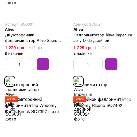
Артикул: SO6031
Артикул: SO6024
Alive
Alive
Двухсторонний
Фаллоимитатор Alive Imperium
фаллоимитатор Alive Supreme
Jelly Dildo двойной
Jelly Dildo
1 229 грн
1 229 грн
1 917 грн
1 917 грн
В наличии
В наличии
−36%
−36%