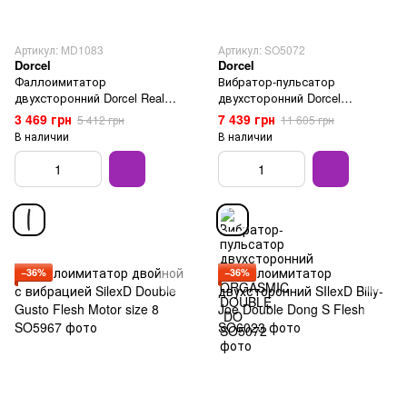
Артикул: MD1083
Артикул: SO5072
Dorcel
Dorcel
Фаллоимитатор
Вибратор-пульсатор
двухсторонний Dorcel Real
двухсторонний Dorcel
Double Do Black
ORGASMIC DOUBLE DO
3 469 грн
7 439 грн
5 412 грн
11 605 грн
В наличии
В наличии
−36%
−36%