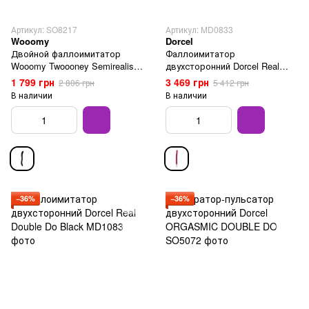
Артикул: SO8217
Артикул: MD0833
Wooomy
Dorcel
Двойной фаллоимитатор
Фаллоимитатор
Wooomy Twoooney Semirealistic
двухсторонний Dorcel Real
Double Dong Black
Double Do Magenta
1 799 грн
3 469 грн
2 806 грн
5 412 грн
В наличии
В наличии
−36%
−36%