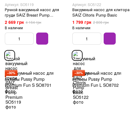
Артикул: SO5119
Артикул: SO5122
Ручной вакуумный насос для
Вакуумный насос для клитора
груди SAIZ Breast Pump
SAIZ Clitoris Pump Basic
Premium
2 669 грн
1 799 грн
4 164 грн
2 806 грн
В наличии
В наличии
−30%
−30%