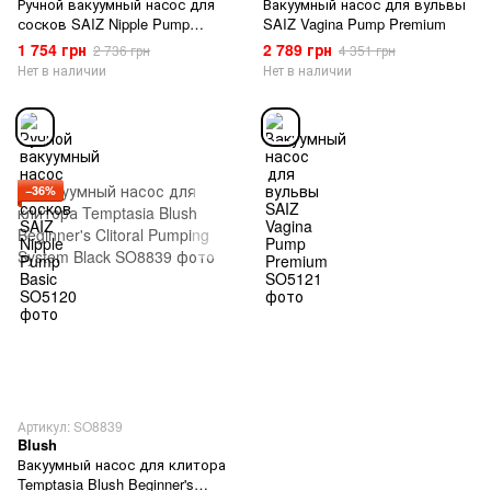
Ручной вакуумный насос для
Вакуумный насос для вульвы
сосков SAIZ Nipple Pump
SAIZ Vagina Pump Premium
Basic
1 754 грн
2 789 грн
2 736 грн
4 351 грн
Нет в наличии
Нет в наличии
−36%
Артикул: SO8839
Blush
Вакуумный насос для клитора
Temptasia Blush Beginner's