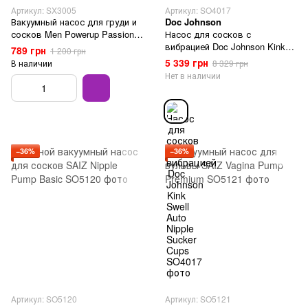
Артикул: SX3005
Артикул: SO4017
Вакуумный насос для груди и
Doc Johnson
сосков Men Powerup Passion
Насос для сосков с
Pump
вибрацией Doc Johnson Kink
789 грн
1 200 грн
Swell Auto Nipple Sucker Cups
5 339 грн
В наличии
8 329 грн
Нет в наличии
−36%
−36%
Артикул: SO5120
Артикул: SO5121