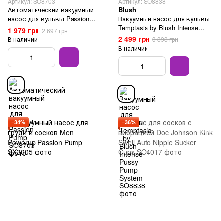
Артикул: SO8703
Артикул: SO8838
Автоматический вакуумный
Blush
насос для вульвы Passion
Вакуумный насос для вульвы
Pump
Temptasia by Blush Intense
1 979 грн
2 697 грн
Pussy Pump System
2 499 грн
В наличии
3 898 грн
В наличии
−34%
−36%