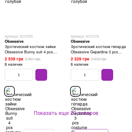
Артикул: SO7255
Артикул: SO7276
Obsessive
Obsessive
Эротический костюм зайки
Эротический костюм гепарда
Obsessive Bunny suit 4 pcs
Obsessive Gepardina 3 pcs
costume pink L/XL, розовый,
costume S/M, черный, меховая
2 539 грн
2 329 грн
3 961 грн
3 633 грн
топ с подвязками, тр
отделка, монокини,
В наличии
В наличии
Показать еще 20 товаров