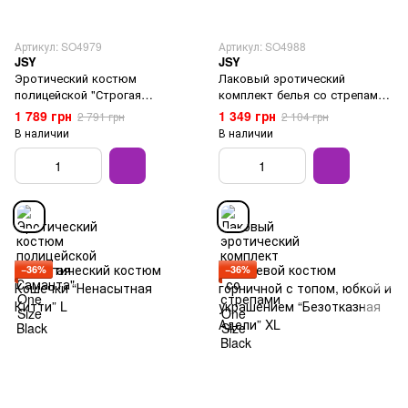
Артикул: SO4979
Артикул: SO4988
JSY
JSY
Эротический костюм
Лаковый эротический
полицейской "Строгая
комплект белья со стрепами
Саманта" One Size Black
One Size Black
1 789 грн
1 349 грн
2 791 грн
2 104 грн
В наличии
В наличии
−36%
−36%