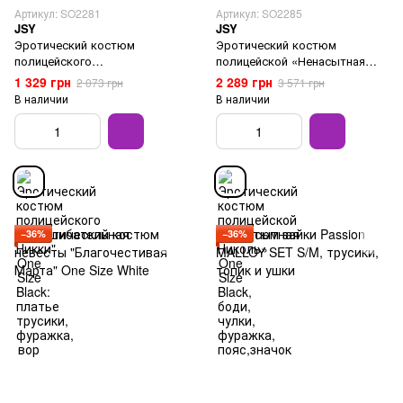
Артикул: SO2281
Артикул: SO2285
JSY
JSY
Эротический костюм
Эротический костюм
полицейского
полицейской «Ненасытная
"Сногшибательная Никки" One
Николь» One Size Black, боди,
1 329 грн
2 289 грн
2 073 грн
3 571 грн
Size Black: платье трусики,
чулки, фуражка, пояс,значок
В наличии
В наличии
фуражка, вор
−36%
−36%