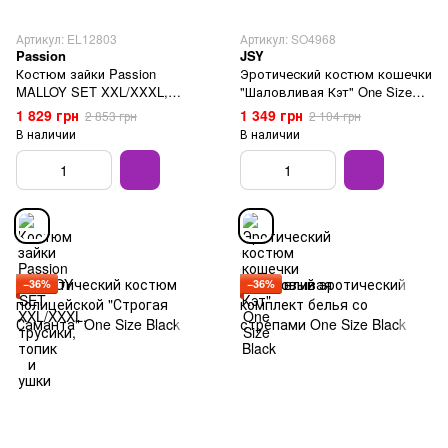
Артикул: EL12803
Артикул: SO4968
Passion
JSY
Костюм зайки Passion
Эротический костюм кошечки
MALLOY SET XXL/XXXL,
"Шаловливая Кэт" One Size
трусики, топик и ушки
Black
1 829 грн
1 349 грн
2 853 грн
2 104 грн
В наличии
В наличии
−36%
−36%