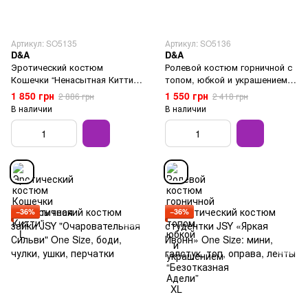
Артикул: SO5135
Артикул: SO5136
D&A
D&A
Эротический костюм
Ролевой костюм горничной с
Кошечки “Ненасытная Китти”
топом, юбкой и украшением
L
“Безотказная Адели” XL
1 850 грн
1 550 грн
2 886 грн
2 418 грн
В наличии
В наличии
−36%
−36%