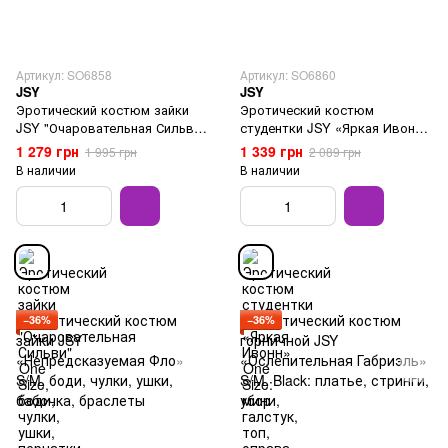
Артикул: SO6858
Артикул: SO6860
JSY
JSY
Эротический костюм зайки
Эротический костюм
JSY "Очаровательная Сильви"
студентки JSY «Яркая Ивонн»
One Size, боди, чулки, ушки,
One Size: мини, галстук, топ,
1 279 грн
1 339 грн
1 995 грн
2 089 грн
перчатки
оправа, ленты
В наличии
В наличии
−36%
−36%