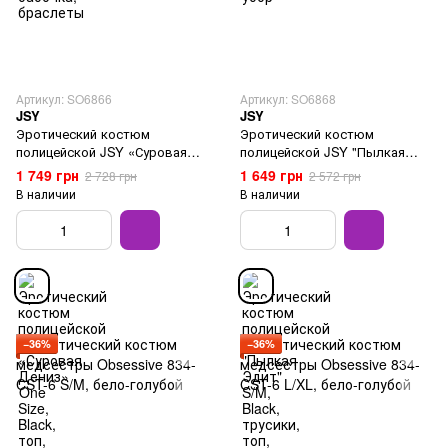
Артикул: SO6866
Артикул: SO6868
JSY
JSY
Эротический костюм
Эротический костюм
полицейской JSY «Суровая
полицейской JSY "Пылкая
Дениз» One Size, Black, топ,
Эдит" S/M, Black, трусики,
1 749 грн
1 649 грн
2 728 грн
2 572 грн
юбка, перчатки, фуражка
топ, фуражка, аксессуары
В наличии
В наличии
−36%
−36%