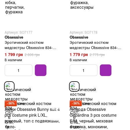
Артикул: SO7177
Артикул: SO7178
Obsessive
Obsessive
Эротический костюм
Эротический костюм
медсестры Obsessive 834-
медсестры Obsessive 834-
CST-6 S/M, бело-голубой
CST-6 L/XL, бело-голубой
1 799 грн
1 779 грн
2 806 грн
2 775 грн
В наличии
В наличии
−36%
−36%