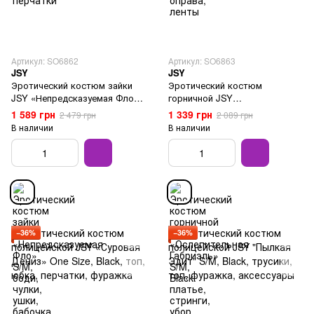
Артикул: SO6862
Артикул: SO6863
JSY
JSY
Эротический костюм зайки
Эротический костюм
JSY «Непредсказуемая Фло»
горничной JSY
S/M, боди, чулки, ушки,
«Ослепительная Габриэль»
1 589 грн
1 339 грн
2 479 грн
2 089 грн
бабочка, браслеты
S/M, Black: платье, стринги,
В наличии
В наличии
убор
−36%
−36%