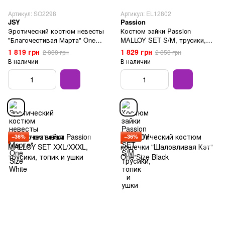
Артикул: SO2298
Артикул: EL12802
JSY
Passion
Эротический костюм невесты
Костюм зайки Passion
"Благочестивая Марта" One
MALLOY SET S/M, трусики,
Size White
топик и ушки
1 819 грн
1 829 грн
2 838 грн
2 853 грн
В наличии
В наличии
−36%
−36%