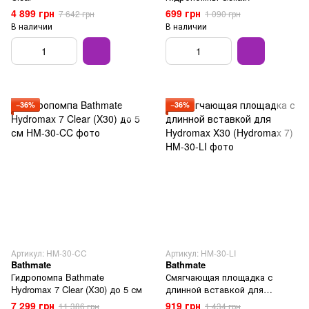
4 899 грн
699 грн
7 642 грн
1 090 грн
В наличии
В наличии
−36%
−36%
Артикул: HM-30-CC
Артикул: HM-30-LI
Bathmate
Bathmate
Гидропомпа Bathmate
Смягчающая площадка с
Hydromax 7 Clear (X30) до 5 см
длинной вставкой для
Hydromax X30 (Hydromax 7)
7 299 грн
919 грн
11 386 грн
1 434 грн