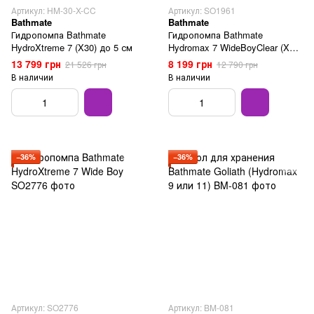
Артикул: HM-30-X-CC
Артикул: SO1961
Bathmate
Bathmate
Гидропомпа Bathmate
Гидропомпа Bathmate
HydroXtreme 7 (X30) до 5 см
Hydromax 7 WideBoyClear (X30)
до 5 см
13 799 грн
8 199 грн
21 526 грн
12 790 грн
В наличии
В наличии
−36%
−36%
Артикул: SO2776
Артикул: BM-081