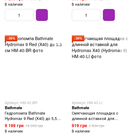
В наличии
В наличии
−36%
−36%
Артикул: HM-40-BR
Артикул: HM-40-LI
Bathmate
Bathmate
Гидропомпа Bathmate
Смягчающая площадка с
Hydromax 9 Red (X40) до 5,5
длинной вставкой для
см
Hydromax X40 (Hydromax 9)
9 199 грн
919 грн
14 350 грн
1 434 грн
В наличии
В наличии