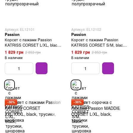
Артикул: EL12101
Артикул: EL12102
Passion
Passion
Корсет с пажами Passion
Корсет с пажами Passion
KATRISS CORSET L/XL, black,
KATRISS CORSET S/M, black,
трусики, шнуровка
трусики, шнуровка
1 829 грн
1 829 грн
2 853 грн
2 853 грн
В наличии
В наличии
−36%
−36%