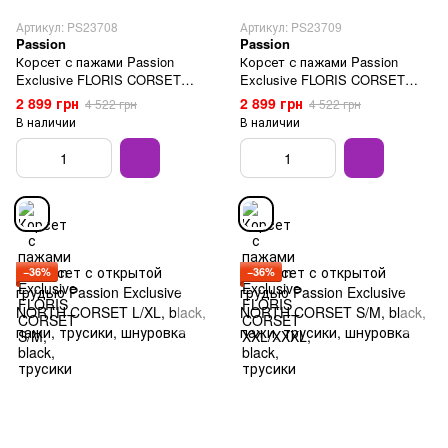
Артикул: PS23708
Артикул: PS23709
Passion
Passion
Корсет с пажами Passion
Корсет с пажами Passion
Exclusive FLORIS CORSET
Exclusive FLORIS CORSET
S/M, black, трусики
XXL/XXXL, black, трусики
2 899 грн
2 899 грн
4 522 грн
4 522 грн
В наличии
В наличии
−36%
−36%