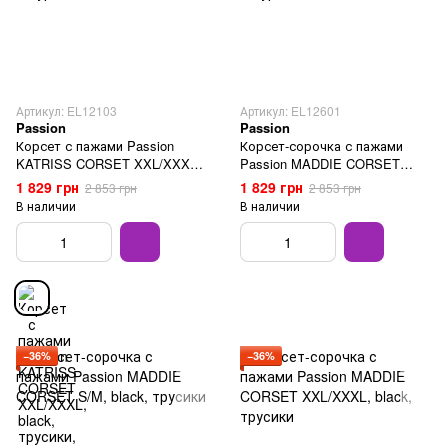
Артикул: EL12103
Артикул: EL12601
Passion
Passion
Корсет с пажами Passion
Корсет-сорочка с пажами
KATRISS CORSET XXL/XXXL,
Passion MADDIE CORSET
black, трусики, шнуровка
L/XL, black, трусики
1 829 грн
1 829 грн
2 853 грн
2 853 грн
В наличии
В наличии
−36%
−36%