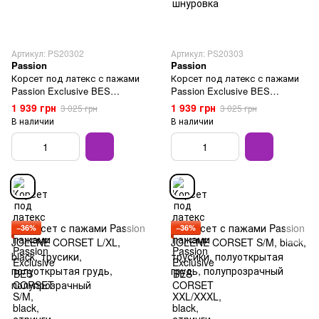
Артикул: PS20302
Артикул: PS20303
Passion
Passion
Корсет под латекс с пажами
Корсет под латекс с пажами
Passion Exclusive BES
Passion Exclusive BES
CORSET S/M, black, стринги,
CORSET XXL/XXXL, black,
1 939 грн
1 939 грн
3 025 грн
3 025 грн
шнуровка
стринги, шнуровка
В наличии
В наличии
−36%
−36%