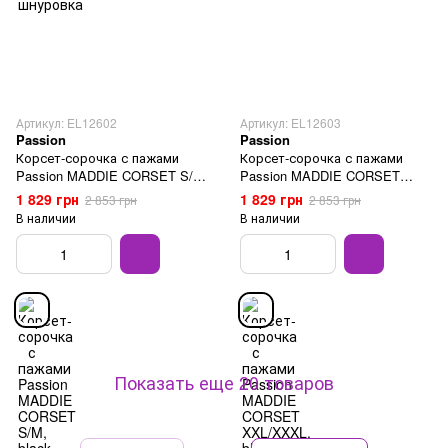
Артикул: EL12602
Артикул: EL12603
Passion
Passion
Корсет-сорочка с пажами
Корсет-сорочка с пажами
Passion MADDIE CORSET S/M,
Passion MADDIE CORSET
black, трусики
XXL/XXXL, black, трусики
1 829 грн
1 829 грн
2 853 грн
2 853 грн
В наличии
В наличии
Показать еще 20 товаров