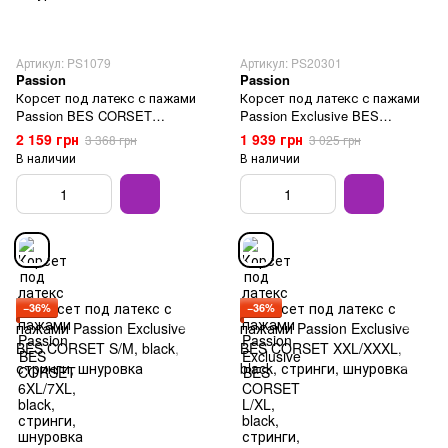
Артикул: PS1079
Артикул: PS20301
Passion
Passion
Корсет под латекс с пажами
Корсет под латекс с пажами
Passion BES CORSET
Passion Exclusive BES
6XL/7XL, black, стринги,
CORSET L/XL, black, стринги,
2 159 грн
1 939 грн
3 368 грн
3 025 грн
шнуровка
шнуровка
В наличии
В наличии
−36%
−36%