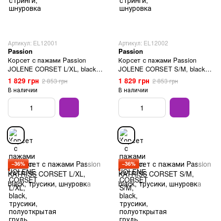
Артикул: EL12001
Артикул: EL12002
Passion
Passion
Корсет с пажами Passion
Корсет с пажами Passion
JOLENE CORSET L/XL, black,
JOLENE CORSET S/M, black,
трусики, полуоткрытая грудь,
трусики, полуоткрытая грудь,
1 829 грн
1 829 грн
2 853 грн
2 853 грн
полупрозрачный
полупрозрачный
В наличии
В наличии
−36%
−36%