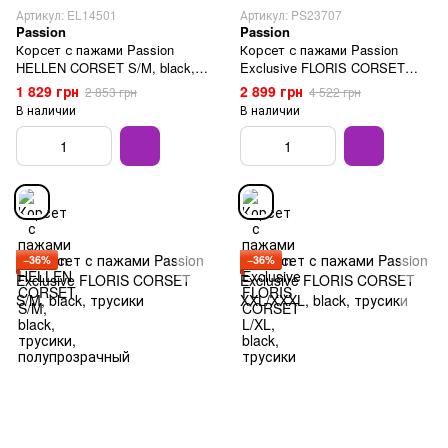
Артикул: EL14501
Артикул: PS23707
Passion
Passion
Корсет с пажами Passion
Корсет с пажами Passion
HELLEN CORSET S/M, black,
Exclusive FLORIS CORSET
трусики, полупрозрачный
L/XL, black, трусики
1 829 грн
2 899 грн
2 853 грн
4 522 грн
В наличии
В наличии
−36%
−36%