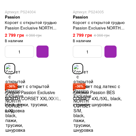
Артикул: PS24004
Артикул: PS24005
Passion
Passion
Корсет с открытой грудью
Корсет с открытой грудью
Passion Exclusive NORTH
Passion Exclusive NORTH
CORSET L/XL, black, пажи,
CORSET S/M, black, пажи,
2 799 грн
2 799 грн
4 366 грн
4 366 грн
трусики, шнуровка
трусики, шнуровка
В наличии
В наличии
−36%
−36%