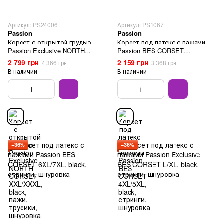
Артикул: PS24006
Артикул: PS1067
Passion
Passion
Корсет с открытой грудью
Корсет под латекс с пажами
Passion Exclusive NORTH
Passion BES CORSET
CORSET XXL/XXXL, black,
4XL/5XL, black, стринги,
2 799 грн
2 159 грн
4 366 грн
3 368 грн
пажи, трусики, шнуровка
шнуровка
В наличии
В наличии
−36%
−36%