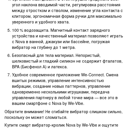
угол наклона вводимой части, регулировка расстояния
между отростком и стволом, изменение угла контакта с
клитором, эргономичная форма ручки для максимально
уверенного и удобного хвата.
100 % водозащита. Магнитный контакт зарядного
устройства и качественный материал позволяют играть
с Nova в ванной, джакузи или бассейне, погружая
вибратор на глубину до 1 метра.
Безопасный для тела материал. Непористый,
шелковистый и гладкий силикон не содержит фталатов,
BPA (Бисфенол А) и латекса.
Удобное современное приложение We-Connect. Смена
вшитых режимов, управление интенсивностью
вибрации, создание новых паттернов, управление
одновременно несколькими игрушками, передача
управления партнеру в любой точке мира — все это в
вашем смартфоне с Nova by We-Vibe.
Обратите внимание! Не сгибайте вибратор слишком сильно,
поскольку он может сломаться.
Купите смарт вибратор-кролик Nova by We-Vibe и ощутите