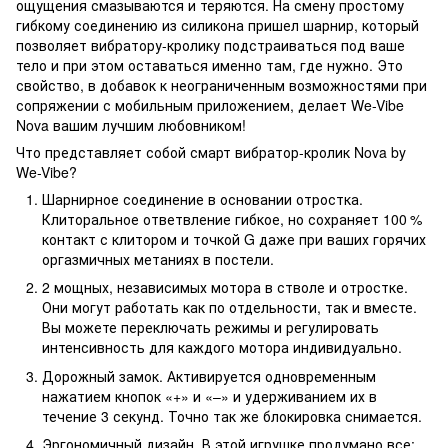
ощущения смазываются и теряются. На смену простому
гибкому соединению из силикона пришел шарнир, который
позволяет вибратору-кролику подстраиваться под ваше
тело и при этом оставаться именно там, где нужно. Это
свойство, в добавок к неограниченным возможностями при
сопряжении с мобильным приложением, делает We-Vibe
Nova вашим лучшим любовником!
Что представляет собой смарт вибратор-кролик Nova by
We-Vibe?
Шарнирное соединение в основании отростка.
Клиторальное ответвление гибкое, но сохраняет 100 %
контакт с клитором и точкой G даже при ваших горячих
оргазмичных метаниях в постели.
2 мощных, независимых мотора в стволе и отростке.
Они могут работать как по отдельности, так и вместе.
Вы можете переключать режимы и регулировать
интенсивность для каждого мотора индивидуально.
Дорожный замок. Активируется одновременным
нажатием кнопок «+» и «–» и удерживанием их в
течение 3 секунд. Точно так же блокировка снимается.
Эргономичный дизайн. В этой игрушке продумано все: