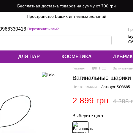
Бесплатная доставка товаров на сумму от 700 грн
Пространство Ваших интимных желаний
0966330416
Гр
Перезвонить вам?
Б
Сб
ДЛЯ ПАР
КОСМЕТИКА
ЛУБРИ
Главная
ДЛЯ НЕЕ
Вагинальные
Вагинальные шарики 
Нет в наличии
Артикул: SO8685
2 899 грн
4 288 
Выберите цвет