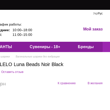
Укр
Рус
афик работы:
Мой заказ
удние:
10:00–18:00
:
11:00–15:00
КАНТЫ
Сувениры - 18+
Бренды
 шарики
Вагинальные шарики без вибрации
LELO Luna Beads Noir Black
Оставить отзыв
грн
К сравнению
В желания