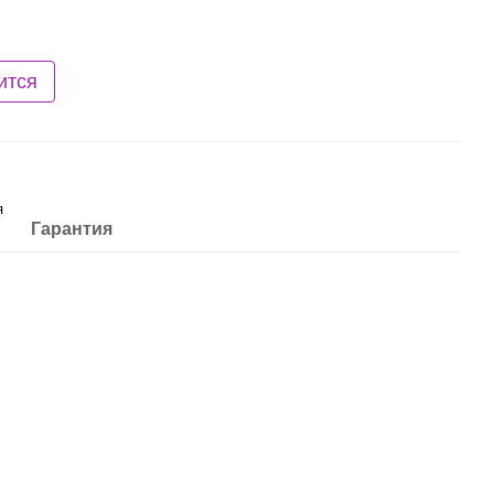
ится
я
Гарантия