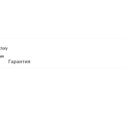
ctory
ия
Гарантия