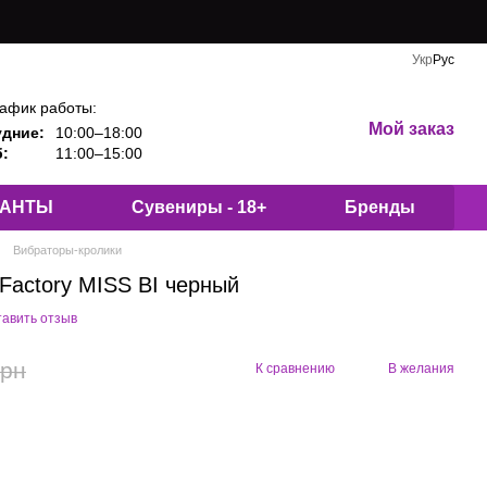
Укр
Рус
афик работы:
Мой заказ
удние:
10:00–18:00
:
11:00–15:00
КАНТЫ
Сувениры - 18+
Бренды
Вибраторы-кролики
Factory MISS BI черный
тавить отзыв
грн
К сравнению
В желания