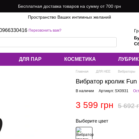
Бесплатная доставка товаров на сумму от 700 грн
Пространство Ваших интимных желаний
0966330416
Гр
Перезвонить вам?
Б
Сб
ДЛЯ ПАР
КОСМЕТИКА
ЛУБРИ
Главная
ДЛЯ НЕЕ
Вибраторы
Вибратор кролик Fun 
В наличии
Артикул: SX0931
Ос
3 599 грн
5 692 
Выберите цвет